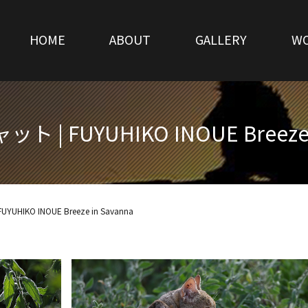
HOME
ABOUT
GALLERY
W
| FUYUHIKO INOUE Breeze 
HIKO INOUE Breeze in Savanna