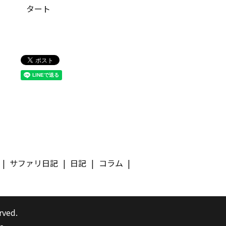
タート
サファリ日記
日記
コラム
rved.