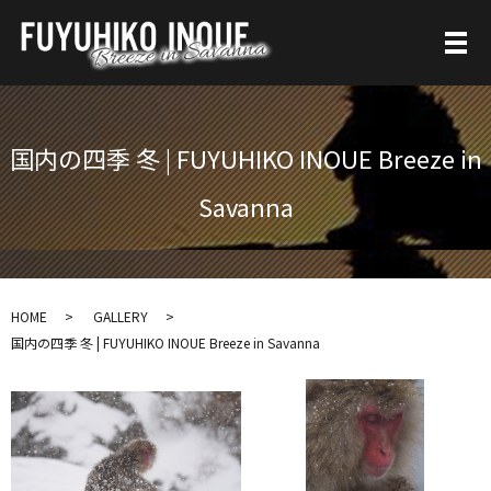
国内の四季 冬 | FUYUHIKO INOUE Breeze in
Savanna
HOME
GALLERY
国内の四季 冬 | FUYUHIKO INOUE Breeze in Savanna