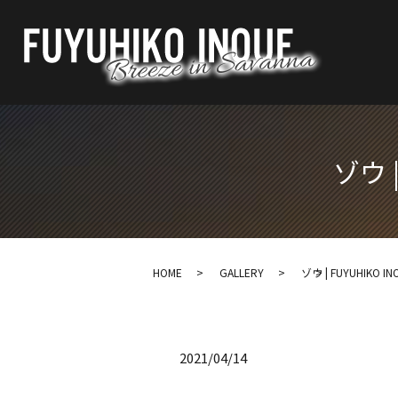
ゾウ |
HOME
GALLERY
ゾウ | FUYUHIKO INO
2021/04/14