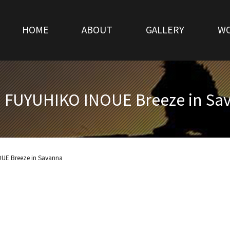
HOME
ABOUT
GALLERY
W
 FUYUHIKO INOUE Breeze in Sa
UE Breeze in Savanna