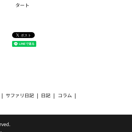
タート
サファリ日記
日記
コラム
rved.