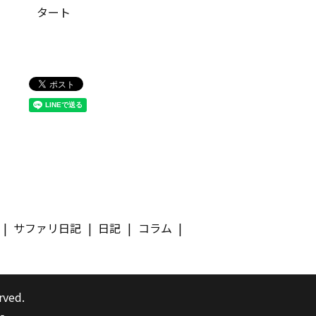
タート
サファリ日記
日記
コラム
rved.