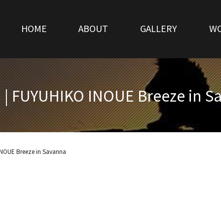
HOME
ABOUT
GALLERY
W
 FUYUHIKO INOUE Breeze in S
OUE Breeze in Savanna