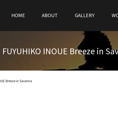
HOME
ABOUT
GALLERY
W
 FUYUHIKO INOUE Breeze in Sa
UE Breeze in Savanna