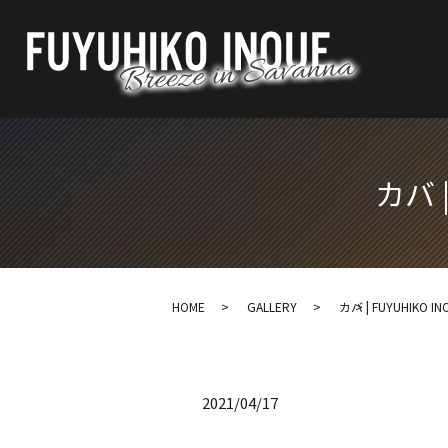
カバ |
HOME
GALLERY
カバ | FUYUHIKO INO
2021/04/17