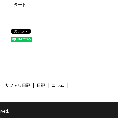
タート
サファリ日記
日記
コラム
rved.