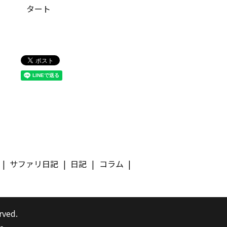
タート
サファリ日記
日記
コラム
rved.