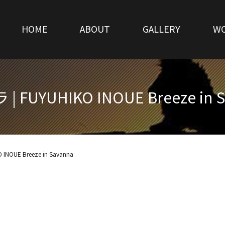
HOME
ABOUT
GALLERY
W
 FUYUHIKO INOUE Breeze in 
INOUE Breeze in Savanna