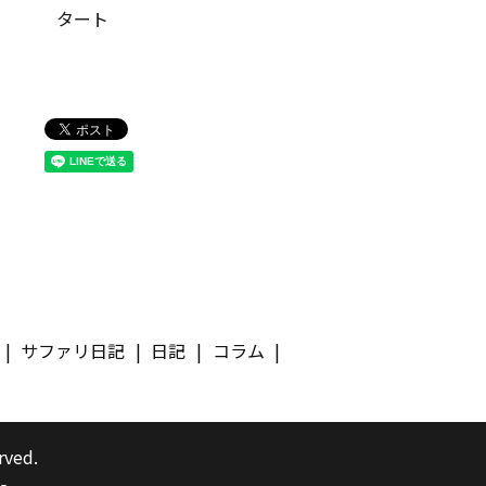
タート
サファリ日記
日記
コラム
rved.