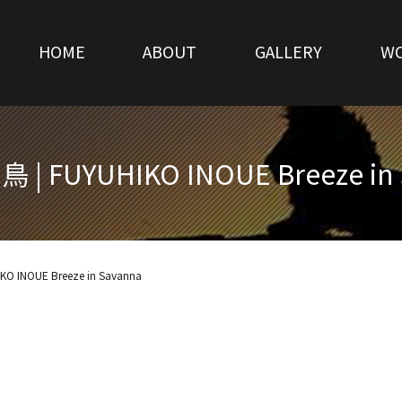
HOME
ABOUT
GALLERY
W
| FUYUHIKO INOUE Breeze in 
 INOUE Breeze in Savanna