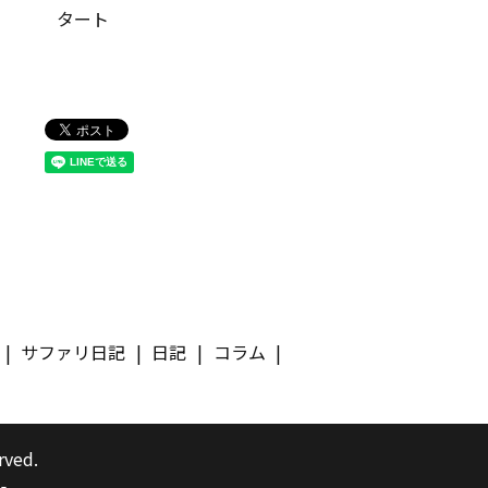
タート
サファリ日記
日記
コラム
rved.