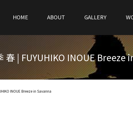
HOME
ABOUT
GALLERY
W
 | FUYUHIKO INOUE Breeze in
KO INOUE Breeze in Savanna